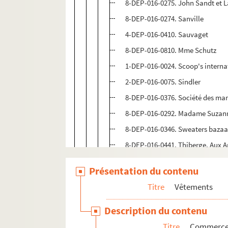
8-DEP-016-0275. John Sandt et L
8-DEP-016-0274. Sanville
4-DEP-016-0410. Sauvaget
8-DEP-016-0810. Mme Schutz
1-DEP-016-0024. Scoop's interna
2-DEP-016-0075. Sindler
8-DEP-016-0376. Société des ma
8-DEP-016-0292. Madame Suzan
8-DEP-016-0346. Sweaters bazaa
8-DEP-016-0441. Thiberge, Aux
4-DEP-016-0485. Toutmain
Présentation du contenu
4-DEP-016-0266. L. Tribout, puis 
Titre
Vêtements
8-DEP-016-0437. L. Tronchon
4-DEP-016-0452. Valrose
Description du contenu
4-DEP-016-0486. Vanina
Titre
Commerces 