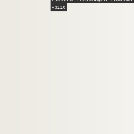
16e arrondissement
v 31.1.0
17e arrondissement
18e arrondissement
19e arrondissement
20e arrondissement
Banlieue
Province
Etranger
Marques de prêt-à-porter
Maisons de haute couture et de créateurs
Commerce d'entretien : teinturerie, stopp
Chaussures
Chapeaux
Accessoires