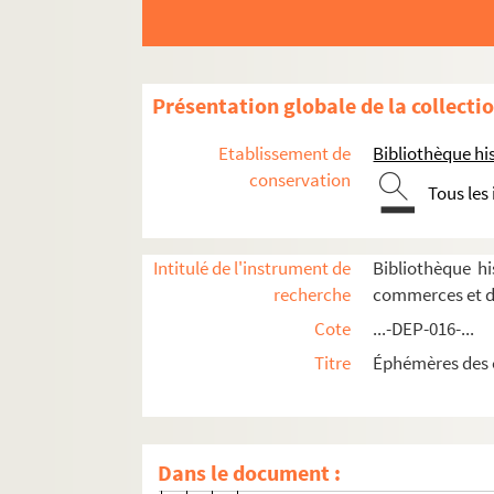
8-DEP-016-0084. Laudi et Cie
8-DEP-016-0191. Lucien Lelong
Lemaître
Présentation globale de la collecti
Marny
8-DEP-016-0443. A. Meillon Fils, 
Etablissement de
Bibliothèque his
4-DEP-016-0646. Melika
conservation
Tous les
8-DEP-016-0222. Soeurs Mesnar
4-DEP-016-0484. Monsieur Elysé
Intitulé de l'instrument de
Bibliothèque h
8-DEP-016-0226. B. Monti
recherche
commerces et d
4-DEP-016-0336. Amédée Muelle 
Cote
...-DEP-016-...
8-DEP-016-0208. Muris
Titre
Éphémères des 
Nicoll, puis H.J. Nicoll and Co
4-DEP-016-0344. Novelty
8-DEP-016-0235. Parabère
Dans le document :
2-DEP-016-0054. Parry