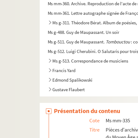
Ms mm-360. Archive. Reproduction de l'acte de 
Ms mm-361. Lettre autographe signée de Franço
Ms g-311. Théodore Bérat. Album de poésies, 
Ms g-488. Guy de Maupassant. Un soir
Ms g-511. Guy de Maupassant.
Tombouctou
: co
Ms g-512. Luigi Cherubini. O Salutaris pour tr
Ms g-513. Correspondance de musiciens
Francis Yard
Edmond Spalikowski
Gustave Flaubert
Présentation du contenu
Cote
Ms mm-335
Titre
Pièces d'archi
du Moyen Âge 