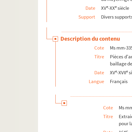
e
e
Date
XV
-XX
siècle
Support
Divers support
Description du contenu
Cote
Ms mm-33
Titre
Pièces d'a
baillage d
e
e
Date
XV
-XVII
s
Langue
Français
Cote
Ms mm
Titre
Extrai
pour l