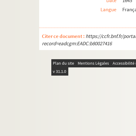
Date
1645
Langue
Franç
Citer ce document :
https://ccfr.bnf.fr/por
record=eadcgm:EADC:b80027416
Plan du site
Mentions Légales
Accessibilit
v 31.1.0