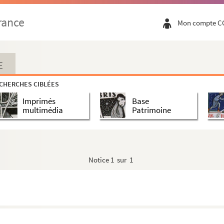
rance
Mon compte C
E
CHERCHES CIBLÉES
Imprimés
Base
multimédia
Patrimoine
Notice
1 sur 1