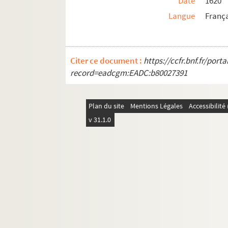
Date
1620
Langue
Franç
Citer ce document :
https://ccfr.bnf.fr/por
record=eadcgm:EADC:b80027391
Plan du site
Mentions Légales
Accessibilit
v 31.1.0