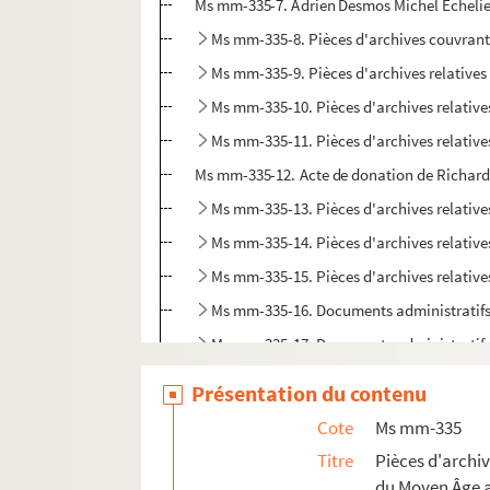
Ms mm-335-7. Adrien Desmos Michel Echelie
Ms mm-335-8. Pièces d'archives couvrant 
Ms mm-335-9. Pièces d'archives relatives 
Ms mm-335-10. Pièces d'archives relatives
Ms mm-335-12. Acte de donation de Richard 
Ms mm-335-13. Pièces d'archives relatives
Ms mm-335-14. Pièces d'archives relatives
Ms mm-335-15. Pièces d'archives relatives
Ms mm-335-16. Documents administratifs r
Ms mm-335-17. Documents administratifs r
Ms mm-350. André Maurois.
Préface pour Napo
Présentation du contenu
Ms mm-351. Livre d'or de la Bibliothèque patr
Cote
Ms mm-335
Ms mm-352. Livre d'or de la Bibliothèque patr
Titre
Pièces d'archi
du Moyen Âge 
Ms mm-353-1. Gustave Piclin (1893-1973).
Ro