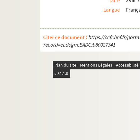
Date
XVIII
s
Langue
Franç
Citer ce document :
https://ccfr.bnf.fr/por
record=eadcgm:EADC:b80027341
Plan du site
Mentions Légales
Accessibilit
v 31.1.0