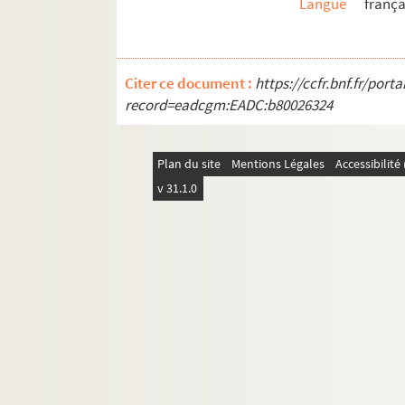
Langue
frança
Citer ce document :
https://ccfr.bnf.fr/por
record=eadcgm:EADC:b80026324
Plan du site
Mentions Légales
Accessibilit
v 31.1.0