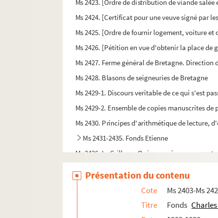
Ms 2423. [Ordre de distribution de viande salée 
Ms 2424. [Certificat pour une veuve signé par le
Ms 2425. [Ordre de fournir logement, voiture et 
Ms 2426. [Pétition en vue d'obtenir la place de g
Ms 2427. Ferme général de Bretagne. Direction
Ms 2428. Blasons de seigneuries de Bretagne
Ms 2429-1. Discours veritable de ce qui s'est pa
Ms 2429-2. Ensemble de copies manuscrites de pi
Ms 2430. Principes d'arithmétique de lecture, d'
Ms 2431-2435. Fonds Etienne
Ms 2436. Le Grilloux. Opéra-comique en un acte
Ms 2437-Ms 2449 /Ms 2458-Ms 2469. Fonds Du
Présentation du contenu
Ms 2450. [Lettres et cartes postales adressées à
Cote
Ms 2403-Ms 24
Ms 2451. Histoire de l'abbaye Saint-Melaine 
Titre
Fonds
Charles
Ms 2452/1-3. [Offices du soir et du matin à l'us