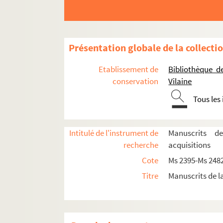
Ms 2420/16. [Coupures de presse et arti
Ms 2420/17. [Coupures de presse et arti
Ms 2420/18. [Coupures et articles de pr
Présentation globale de la collecti
Ms 2420/19. [Coupures et articles de pr
Etablissement de
Bibliothèque d
Ms 2420/20. [Coupures et articles de pr
conservation
Vilaine
Ms 2420/21. [Coupures et articles de pr
Tous les
Ms 2420/22. [Coupures et articles de pr
Ms 2420/23. [Coupures et articles de pr
Intitulé de l'instrument de
Manuscrits d
Ms 2420/24. [Coupures et articles de pr
recherche
acquisitions
Ms 2420/25. [Coupures et articles de pr
Cote
Ms 2395-Ms 248
Ms 2420/26. [Coupures et articles de pr
Titre
Manuscrits de l
Ms 2420/27. [Coupures et articles de pr
Ms 2420/28. [Coupure de presse et article
Ms 2420/29. [Coupure et article de press