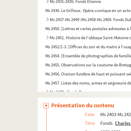
Ms 2431-2435. Fonds Etienne
Ms 2436. Le Grilloux. Opéra-comique en un acte
Ms 2437-Ms 2449 /Ms 2458-Ms 2469. Fonds Du
Ms 2450. [Lettres et cartes postales adressées à
Ms 2451. Histoire de l'abbaye Saint-Melaine 
Ms 2452/1-3. [Offices du soir et du matin à l'us
Ms 2454. [Ensemble de photographies de famill
Ms 2455. Observations sur la coutume de Bretag
Ms 2456. Oraison funèbre de haut et puissant se
Ms 2457. Listes des noms, armes et seigneurie d
Ms 2470-. Fonds Roux
Ms 2471-. Fonds Malet
Présentation du contenu
Ms 2472. [Un cahier de six partitions]
Cote
Ms 2403-Ms 24
Ms 2473. Les roses, suite de valses par Olivier M
Titre
Fonds
Charles
Ms 2477. [Heures de dame Marguerite à l'usage