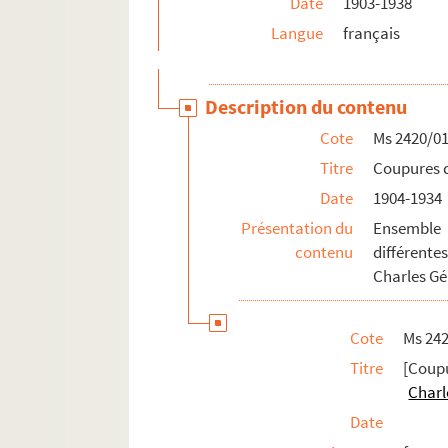
Date
1903-1938
Ms 2478. Livre historique et curieux du premier 
Langue
français
Ms 2480. Bedae Venerabilis in Marci Evangelium
Ms 2481. Rhetorica a Reverendo Patre L. de Vill
Description du contenu
Ms 2482. Retraite du Révérend Père Jude de la
Cote
Ms 2420/0
test
Titre
Coupures d
Date
1904-1934
Présentation du
Ensemble 
contenu
différentes
Charles Gé
Cote
Ms 24
Titre
[Coup
Charl
Date