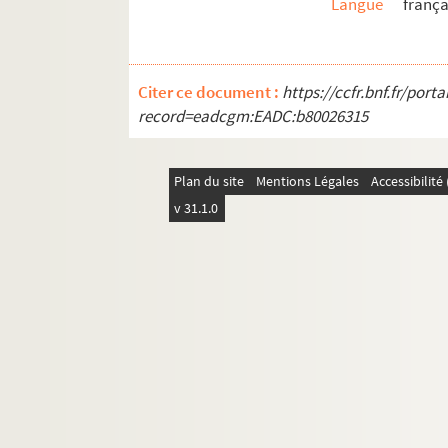
Langue
frança
Citer ce document :
https://ccfr.bnf.fr/por
record=eadcgm:EADC:b80026315
Plan du site
Mentions Légales
Accessibilit
v 31.1.0