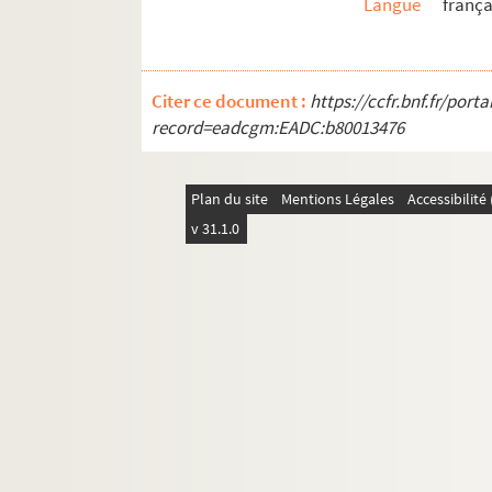
Langue
frança
Ms 2472. [Un cahier de six partitions]
Ms 2473. Les roses, suite de valses par Olivier M
Ms 2477. [Heures de dame Marguerite à l'usage
Citer ce document :
https://ccfr.bnf.fr/por
Ms 2478. Livre historique et curieux du premier 
record=eadcgm:EADC:b80013476
Ms 2480. Bedae Venerabilis in Marci Evangelium
Ms 2481. Rhetorica a Reverendo Patre L. de Vill
Plan du site
Mentions Légales
Accessibilit
Ms 2482. Retraite du Révérend Père Jude de la
v 31.1.0
test