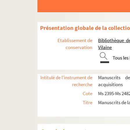
Ms 2419/01-84. Correspondance adressée 
Ms 2420/01-32. Coupures de presse et artic
Ms 2420/01. [Coupures de presse, hommag
Présentation globale de la collecti
Ms 2420/02. [Coupures de presse et arti
Etablissement de
Bibliothèque d
Ms 2420/03. [Coupure de presse concern
conservation
Vilaine
Ms 2420/04. [Coupure de presse et artic
Tous les
Ms 2420/05. [Coupures de presse et art
Ms 2420/06. [Coupure de presse sur Cha
Intitulé de l'instrument de
Manuscrits d
Ms 2420/07. [Coupures de presse et arti
recherche
acquisitions
Ms 2420/08. [Coupures de presse concer
Cote
Ms 2395-Ms 248
Ms 2420/09. [Coupures de presse concer
Titre
Manuscrits de l
Ms 2420/10. [Coupures de presse et arti
Ms 2420/11. [Coupures de presse et arti
Ms 2420/12. [Coupure de presse concern