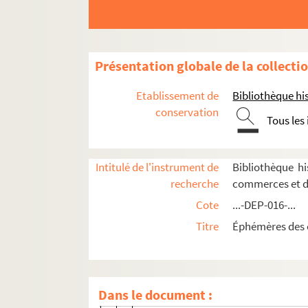
Mercerie
Présentation globale de la collecti
Linge de maison, blanc, trousseaux
Vêtements
Etablissement de
Bibliothèque his
conservation
Chaussures
Tous les
Chapeaux
Chapelleries
Intitulé de l'instrument de
Bibliothèque h
recherche
commerces et d
Paris
Cote
...-DEP-016-...
1er arrondissement
Titre
Éphémères des 
2e arrondissement
3e arrondissement
4e arrondissement
Dans le document :
5e arrondissement