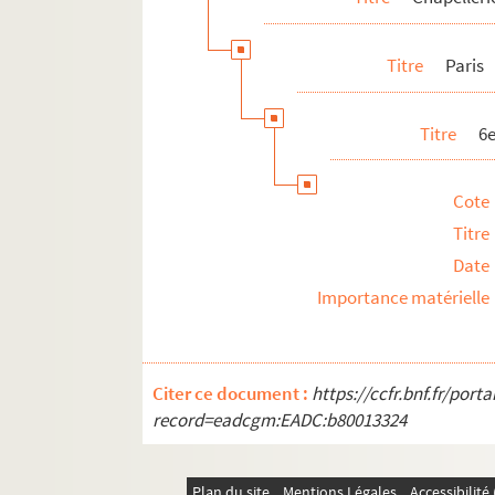
Titre
Paris
Titre
6
Cote
Titre
Date
Importance matérielle
Citer ce document :
https://ccfr.bnf.fr/por
record=eadcgm:EADC:b80013324
Plan du site
Mentions Légales
Accessibilit