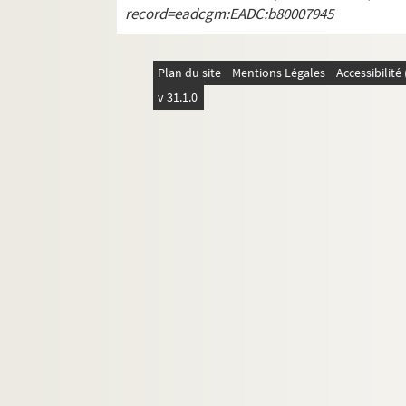
record=eadcgm:EADC:b80007945
Plan du site
Mentions Légales
Accessibilit
v 31.1.0