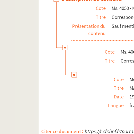
Ms. 4085 - Ms. 4094. Correspondance reçu
Cote
Ms. 4050 - 
Ms. 4095 (A-C). Photographies
Titre
Correspon
Ms. 4096 (1-5). Iconographie
Présentation du
Sauf menti
contenu
Cote
Ms. 40
Titre
Corres
Cote
M
Titre
M
Date
1
Langue
fr
Citer ce document :
https://ccfr.bnf.fr/por