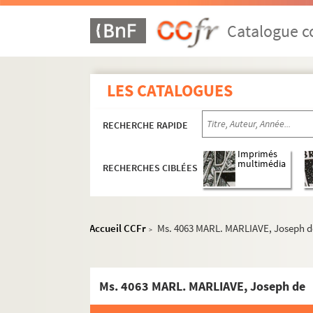
Catalogue co
LES CATALOGUES
RECHERCHE RAPIDE
Ms. 4050 - Ms. 4094. Correspondance
Imprimés
multimédia
RECHERCHES CIBLÉES
Ms. 4050 - Ms. 4071. Correspondance passiv
Ms. 4050. Correspondances anonyme
Ms. 4051. Correspondants lettre A
Accueil CCFr
Ms. 4063 MARL. MARLIAVE, Joseph d
>
Ms. 4052. Correspondants lettre B
Ms. 4053. Correspondants lettre C
Ms. 4063 MARL. MARLIAVE, Joseph de
Ms. 4054. Correspondants lettre D
Ms. 4055. Correspondants lettre E