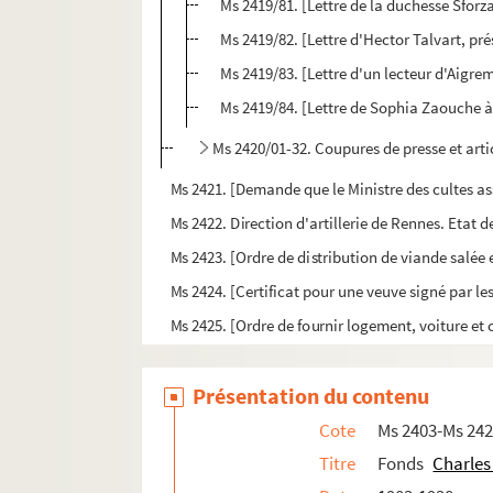
Ms 2419/81. [Lettre de la duchesse Sforz
Ms 2419/82. [Lettre d'Hector Talvart, pré
Ms 2419/83. [Lettre d'un lecteur d'Aigrem
Ms 2419/84. [Lettre de Sophia Zaouche 
Ms 2420/01-32. Coupures de presse et art
Ms 2421. [Demande que le Ministre des cultes assi
Ms 2422. Direction d'artillerie de Rennes. Etat de
Ms 2423. [Ordre de distribution de viande salée 
Ms 2424. [Certificat pour une veuve signé par le
Ms 2425. [Ordre de fournir logement, voiture et 
Ms 2426. [Pétition en vue d'obtenir la place de g
Présentation du contenu
Ms 2427. Ferme général de Bretagne. Direction
Ms 2428. Blasons de seigneuries de Bretagne
Cote
Ms 2403-Ms 24
Ms 2429-1. Discours veritable de ce qui s'est pa
Titre
Fonds
Charles