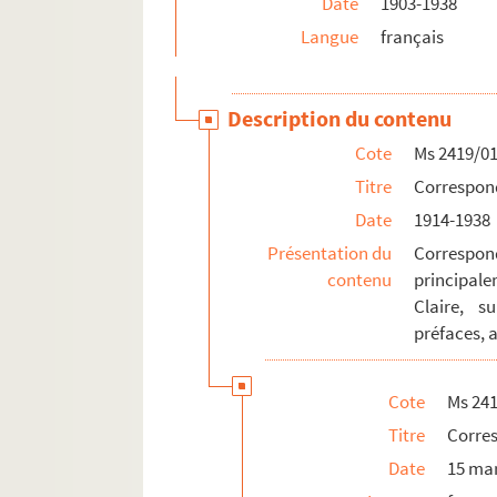
Date
1903-1938
Ms 2429-2. Ensemble de copies manuscrites de pi
Langue
français
Ms 2430. Principes d'arithmétique de lecture, d'
Ms 2431-2435. Fonds Etienne
Ms 2436. Le Grilloux. Opéra-comique en un acte
Description du contenu
Ms 2437-Ms 2449 /Ms 2458-Ms 2469. Fonds Du
Cote
Ms 2419/0
Ms 2450. [Lettres et cartes postales adressées à
Titre
Correspon
Ms 2451. Histoire de l'abbaye Saint-Melaine 
Date
1914-1938
Ms 2452/1-3. [Offices du soir et du matin à l'us
Présentation du
Correspon
Ms 2454. [Ensemble de photographies de famill
contenu
principale
Claire, s
Ms 2455. Observations sur la coutume de Bretag
préfaces, a
Ms 2456. Oraison funèbre de haut et puissant se
Ms 2457. Listes des noms, armes et seigneurie d
Cote
Ms 24
Ms 2470-. Fonds Roux
Titre
Corre
Ms 2471-. Fonds Malet
Date
15 ma
Ms 2472. [Un cahier de six partitions]