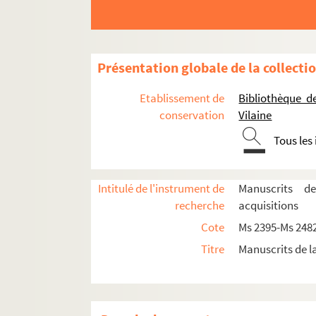
Ms 2419/35-38. Correspondance avec
Ms 2419/39-42. Correspondance avec
Ms 2419/43-44. Correspondance avec
Présentation globale de la collecti
Ms 2419/45-46. Correspondance avec
Etablissement de
Bibliothèque d
Ms 2419/47-52. Correspondance avec
conservation
Vilaine
Ms 2419/53. Deux lettres de Jean-Julie
Tous les
Ms 2419/54-65. Correspondance avec Ch
Ms 2419/54. [Lettre de Charles Luta
Intitulé de l'instrument de
Manuscrits d
Ms 2419/55. [Lettre de Charles Luta
recherche
acquisitions
Ms 2419/56. [Lettre de Charles Luta
Cote
Ms 2395-Ms 248
Ms 2419/57. [Lettre de Charles Luta
Titre
Manuscrits de l
Ms 2419/58. [Lettre de Charles Luta
Ms 2419/59. [Lettre de Charles Luta
Ms 2419/60. [Lettre de Charles Luta