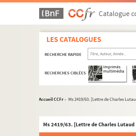
Ms 2402. Une description de Fougères
Catalogue co
Ms 2403-Ms 2420. Fonds Charles Géniaux
Ms 2403-2418. Oeuvres de Charles Géniau
Ms 2419/01-84. Correspondance adressée à C
LES CATALOGUES
Ms 2419/01. [Lettre de Réginald d'Auxion 
RECHERCHE RAPIDE
Ms 2419/02. [Lettre de Mme Bach Hamba
Ms 2419/03. [Lettre de Victor Bérard, sé
Imprimés
multimédia
RECHERCHES CIBLÉES
Ms 2419/04-06. Correspondance avec 
Ms 2419/07. [Lettre de Madame Joseph D
Ms 2419/08-30. Correspondance avec
Accueil CCFr
Ms 2419/63. [Lettre de Charles Luta
>
Ms 2419/31. [Lettre de René Ghil, poète (
Ms 2419/32. [Carte postale envoyée par 
Ms 2419/33. [Carte postale envoyée par 
Ms 2419/63. [Lettre de Charles Lutaud
Ms 2419/34. [Lettre de C. de Baillet de 