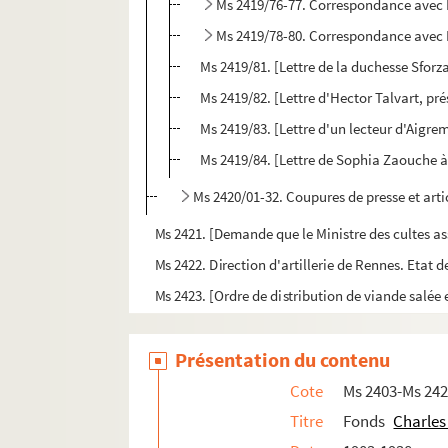
Ms 2419/76-77. Correspondance avec 
Ms 2419/78-80. Correspondance avec 
Ms 2419/81. [Lettre de la duchesse Sforz
Ms 2419/82. [Lettre d'Hector Talvart, pré
Ms 2419/83. [Lettre d'un lecteur d'Aigrem
Ms 2419/84. [Lettre de Sophia Zaouche 
Ms 2420/01-32. Coupures de presse et art
Ms 2421. [Demande que le Ministre des cultes assi
Ms 2422. Direction d'artillerie de Rennes. Etat de
Ms 2423. [Ordre de distribution de viande salée 
Ms 2424. [Certificat pour une veuve signé par le
Présentation du contenu
Ms 2425. [Ordre de fournir logement, voiture et 
Ms 2426. [Pétition en vue d'obtenir la place de g
Cote
Ms 2403-Ms 24
Ms 2427. Ferme général de Bretagne. Direction
Titre
Fonds
Charles