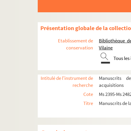
Ms 2419/33. [Carte postale envoyée par 
Ms 2419/34. [Lettre de C. de Baillet de 
Ms 2419/35-38. Correspondance avec
Présentation globale de la collecti
Ms 2419/39-42. Correspondance avec
Etablissement de
Bibliothèque d
Ms 2419/43-44. Correspondance avec
conservation
Vilaine
Ms 2419/45-46. Correspondance avec
Tous les
Ms 2419/47-52. Correspondance avec
Ms 2419/53. Deux lettres de Jean-Julie
Intitulé de l'instrument de
Manuscrits d
Ms 2419/54-65. Correspondance avec Ch
recherche
acquisitions
Ms 2419/54. [Lettre de Charles Luta
Cote
Ms 2395-Ms 248
Ms 2419/55. [Lettre de Charles Luta
Titre
Manuscrits de l
Ms 2419/56. [Lettre de Charles Luta
Ms 2419/57. [Lettre de Charles Luta
Ms 2419/58. [Lettre de Charles Luta