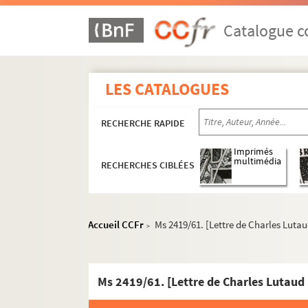
Ms 2400/1-5. Documents concernant l'abbé R
Catalogue co
Ms 2401. Le Graal, scénario de la scripte, annoté 
Ms 2402. Une description de Fougères
Ms 2403-Ms 2420. Fonds Charles Géniaux
LES CATALOGUES
Ms 2403-2418. Oeuvres de Charles Géniau
RECHERCHE RAPIDE
Ms 2419/01-84. Correspondance adressée à C
Ms 2419/01. [Lettre de Réginald d'Auxion 
Imprimés
multimédia
RECHERCHES CIBLÉES
Ms 2419/02. [Lettre de Mme Bach Hamba
Ms 2419/03. [Lettre de Victor Bérard, sé
Ms 2419/04-06. Correspondance avec 
Accueil CCFr
Ms 2419/61. [Lettre de Charles Luta
>
Ms 2419/07. [Lettre de Madame Joseph D
Ms 2419/08-30. Correspondance avec
Ms 2419/31. [Lettre de René Ghil, poète (
Ms 2419/61. [Lettre de Charles Lutaud
Ms 2419/32. [Carte postale envoyée par 