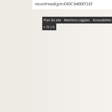
record=eadcgm:EADC:b80007155
Plan du site
Mentions Légales
Accessibilit
v 31.1.0