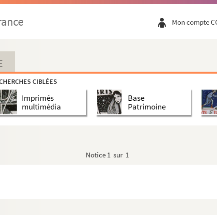
rance
Mon compte C
E
CHERCHES CIBLÉES
Imprimés
Base
multimédia
Patrimoine
Notice
1 sur 1