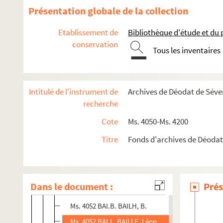
Présentation globale de la collection
Etablissement de
Bibliothèque d'étude et du
conservation
Tous les inventaires
Ms. 4050 - Ms. 4094. Correspondance
Intitulé de l'instrument de
Archives de Déodat de Séve
recherche
Ms. 4050 - Ms. 4071. Correspondance passive
Cote
Ms. 4050-Ms. 4200
Ms. 4050. Correspondances anonymes
Titre
Fonds d'archives de Déodat
Ms. 4051. Correspondants lettre A
Ms. 4052. Correspondants lettre B
Ms. 4052 BAB (1-2). BABAÏAN, Marguerite
Dans le document :
Prés
Ms. 4052 BAG. BAGÈS, Maurice
Ms. 4052 BAI.B. BAILH, B.
Ms. 4052 BAI.L. BAILLE, Léon