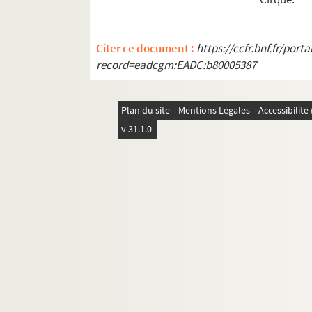
Citer ce document :
https://ccfr.bnf.fr/por
record=eadcgm:EADC:b80005387
Plan du site
Mentions Légales
Accessibilit
v 31.1.0