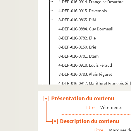
4-DEP-016-0914. Françoise Desarbre
4-DEP-016-0915. Devernois
8-DEP-016-0865. DIM
4-DEP-016-0884. Guy Dormeuil
8-DEP-016-0782. Elle
8-DEP-016-0150. Erès
8-DEP-016-0781. Etam
4-DEP-016-0918. Louis Féraud
8-DEP-016-0783. Alain Figaret
4-DEP-016-0917. Marithé et François Gi
8-DEP-016-0368. Griffith cashmere
Présentation du contenu
4-DEP-016-0919. Marcelle Griffon
Titre
Vêtements
J. Gutmann et Cie, Compagnie commerc
4-DEP-016-0920. Daniel Hechter
Description du contenu
4-DEP-016-1007. Helenca
Titre
Marques de