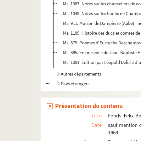
Ms. 1087. Notes sur les chanceliers de c
Ms. 1049. Notes sur les baillis de Champa
Ms. 911. Maison de Dampierre (Aube) : n
Ms. 1189. Histoire des ducs et comtes de
Ms. 879. Poèmes d'Eustache Deschamps e
Ms. 885. En présence de Jean-Baptiste H
Ms. 1091. Édition par Léopold Delisle d
Autres départements
Pays étrangers
Notes sur l'art
Archéologie
Présentation du contenu
Les inscriptions antiques
Titre
Fonds
Félix-B
Paganisme et christianisme antique
Date
sauf mention c
1868
Hérésies chrétiennes et sorcellerie