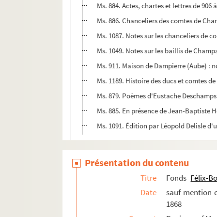
Ms. 884. Actes, chartes et lettres de 906 
Ms. 886. Chanceliers des comtes de Cha
Ms. 1087. Notes sur les chanceliers de c
Ms. 1049. Notes sur les baillis de Champa
Ms. 911. Maison de Dampierre (Aube) : n
Ms. 1189. Histoire des ducs et comtes de
Ms. 879. Poèmes d'Eustache Deschamps e
Ms. 885. En présence de Jean-Baptiste H
Ms. 1091. Édition par Léopold Delisle d
Autres départements
Pays étrangers
Présentation du contenu
Notes sur l'art
Titre
Fonds
Félix-B
Archéologie
Date
sauf mention c
1868
Les inscriptions antiques