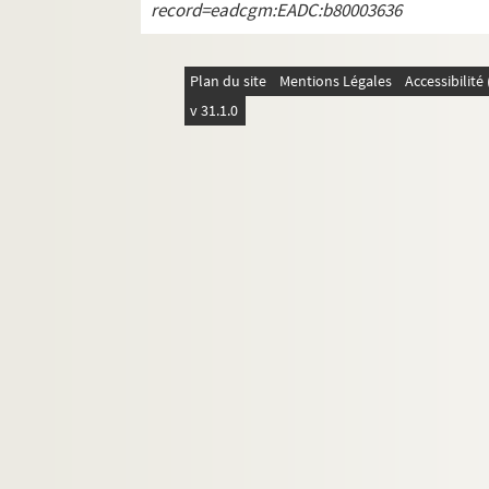
record=eadcgm:EADC:b80003636
Fonds Jean-Baptiste-Rivot
Fonds Louis-Rogeron
Plan du site
Mentions Légales
Accessibilit
v 31.1.0