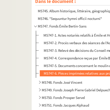
Dans le document :
MS744. Une soirée à Notre-Dame-de-la-Garde d
MS745. Album historique, littéraire, géograph
MS746. "Sequuntur hymni officii nocturni"
MS747. Fonds Émile Bertin-Sans
MS747-1. Actes notariés relatifs à Émile et 
MS747-2. Procès verbaux des séances de l'Ac
MS747-3. Relevé des décisions du Conseil mun
MS747-4. Correspondance reçue par Émile Be
MS747-5. Documents concernant le moulin 
MS747-6. Pièces imprimées relatives aux pro
MS748. Fonds José Vincent
MS749. Fonds Joseph Pierre Gabriel Delpuec
MS750. Fonds Prosper Servel
MS751. Fonds Jacques Alphaud