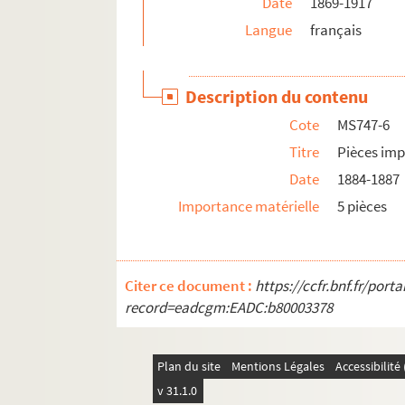
Date
1869-1917
Langue
français
Description du contenu
Cote
MS747-6
Titre
Pièces imp
Date
1884-1887
Importance matérielle
5 pièces
Citer ce document :
https://ccfr.bnf.fr/por
record=eadcgm:EADC:b80003378
Plan du site
Mentions Légales
Accessibilit
v 31.1.0