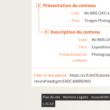
Présentation du contenu
Cote
Ms 9005 (247) à
Titre
Tirages Photo
Description du contenu
Cote
Ms 9005 (2
Titre
Exposition
Présentation du
Photograp
contenu
Citer ce document :
https://ccfr.bnf.fr/por
record=eadcgm:EADC:b80002403
Plan du site
Mentions Légales
Accessibilit
v 31.1.0