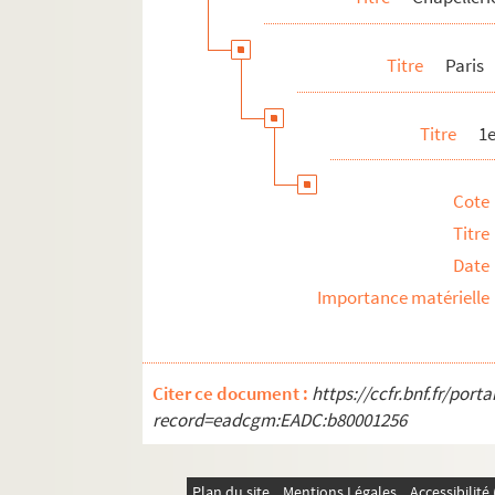
Titre
Paris
Titre
1
Cote
Titre
Date
Importance matérielle
Citer ce document :
https://ccfr.bnf.fr/por
record=eadcgm:EADC:b80001256
Plan du site
Mentions Légales
Accessibilit