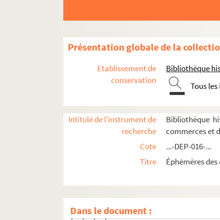
Linge de maison, blanc, trousseaux
Vêtements
Chaussures
Présentation globale de la collecti
Chapeaux
Etablissement de
Bibliothèque his
Chapelleries
conservation
Tous les
Paris
1er arrondissement
Intitulé de l'instrument de
Bibliothèque h
4-DEP-016-0980. Amand
recherche
commerces et d
4-DEP-016-0981. Au Bonheur de
Cote
...-DEP-016-...
8-DEP-016-0823. Mme Robert Gé
Titre
Éphémères des 
8-DEP-016-0827. Henry (rue Cro
8-DEP-016-0202. Emma Macé, T
4-DEP-016-0988. P. Maré, Jockey
Dans le document :
8-DEP-016-0833. Marescot Soeur