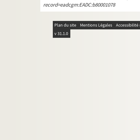
record=eadcgm:EADC:b80001078
Plan du site
Mentions Légales
Accessibilit
v 31.1.0