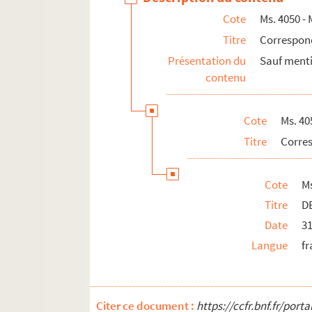
Cote
Ms. 4050 - 
Ms. 4072 - Ms. 4084. Correspondance acti
Titre
Correspon
Ms. 4085 - Ms. 4094. Correspondance reçu
Présentation du
Sauf menti
Ms. 4095 (A-C). Photographies
contenu
Ms. 4096 (1-5). Iconographie
Cote
Ms. 40
Titre
Corres
Cote
M
Titre
D
Date
31
Langue
fr
Citer ce document :
https://ccfr.bnf.fr/por