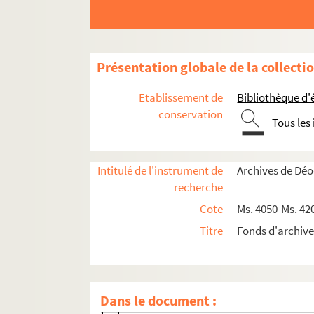
Présentation globale de la collecti
Etablissement de
Bibliothèque d'
Ms. 4050 - Ms. 4094. Correspondance
conservation
Tous les
Ms. 4050 - Ms. 4071. Correspondance passiv
Ms. 4050. Correspondances anonyme
Intitulé de l'instrument de
Archives de Dé
Ms. 4051. Correspondants lettre A
recherche
Ms. 4052. Correspondants lettre B
Cote
Ms. 4050-Ms. 42
Ms. 4053. Correspondants lettre C
Titre
Fonds d'archive
Ms. 4054. Correspondants lettre D
Ms. 4054 DAM (1-2). DAMART, Léo
Ms. 4054 DAV. DAVRAY, Raoul
Dans le document :
Ms. 4054 DEC. DECAUX, Abel