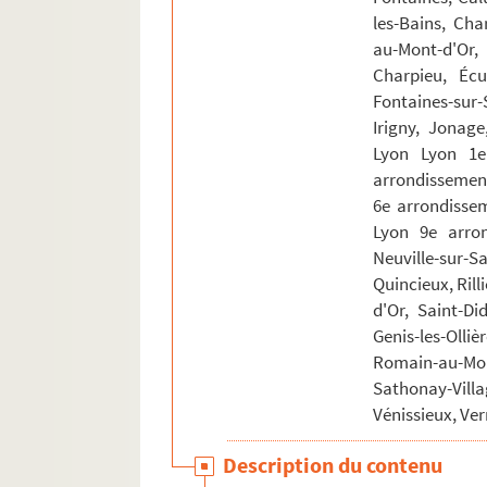
les-Bains, Cha
au-Mont-d'Or,
Charpieu, Écul
Fontaines-sur-
Irigny, Jonage
Lyon Lyon 1e
arrondissement
6e arrondisse
Lyon 9e arron
Neuville-sur-S
Quincieux, Ril
d'Or, Saint-Di
Genis-les-Olli
Romain-au-M
Sathonay-Vill
Vénissieux, Ve
Description du contenu