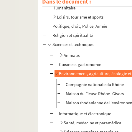
Dans le document :
Humanitaire
Loisirs, tourisme et sports
Politique, droit, Police, Armée
Religion et spiritualité
Sciences et techniques
Animaux
Cuisine et gastronomie
Environnement, agriculture, écologie et
Compagnie nationale du Rhône
Maison du Fleuve Rhône- Givors
Maison rhodanienne de l'environnem
Informatique et électronique
Santé, médecine et paramédical
Sciences humaines et sociales