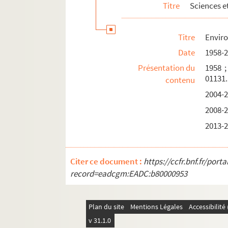
Titre
Sciences e
Titre
Enviro
Date
1958-
Présentation du
1958 ;
01131.
contenu
2004-2
2008-2
2013-2
Citer ce document :
https://ccfr.bnf.fr/por
record=eadcgm:EADC:b80000953
Plan du site
Mentions Légales
Accessibilit
v 31.1.0