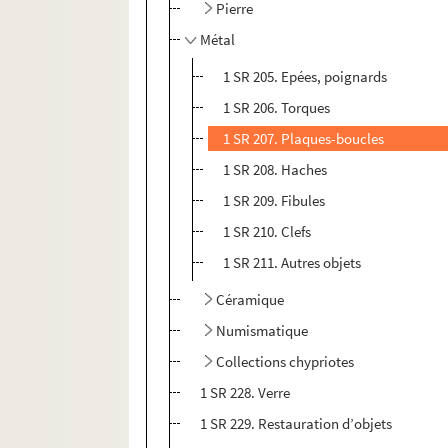
Pierre
Métal
1 SR 205. Epées, poignards
1 SR 206. Torques
1 SR 207. Plaques-boucles
1 SR 208. Haches
1 SR 209. Fibules
1 SR 210. Clefs
1 SR 211. Autres objets
Céramique
Numismatique
Collections chypriotes
1 SR 228. Verre
1 SR 229. Restauration d’objets