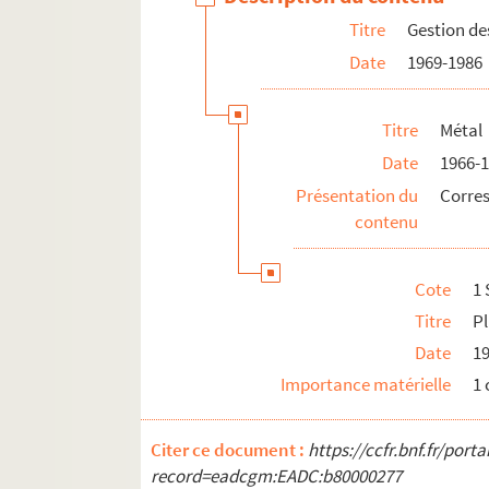
Titre
Gestion de
Date
1969-1986
Titre
Métal
Date
1966-
Présentation du
Corre
contenu
Cote
1 
Titre
P
Date
1
Importance matérielle
1
Citer ce document :
https://ccfr.bnf.fr/por
record=eadcgm:EADC:b80000277