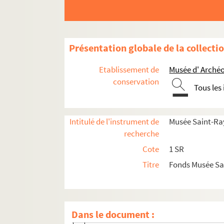
Période pré-ouverture du Musée
Présentation globale de la collecti
Epoque Ernest Roschach
Epoque Casimir Destrem
Etablissement de
Musée d' Archéo
conservation
Epoque Henri Rachou
Tous les
Epoque Emile Cartailhac
Epoque Jules Fourcade
Intitulé de l'instrument de
Musée Saint-Ra
Epoque Eugène-Humbert Guitard
recherche
Epoque Robert Mesuret
Cote
1 SR
Epoque Jacqueline Labrousse
Titre
Fonds Musée S
Administration générale
Gestion des collections
Dans le document :
Acquisitions, dépôts, prêts