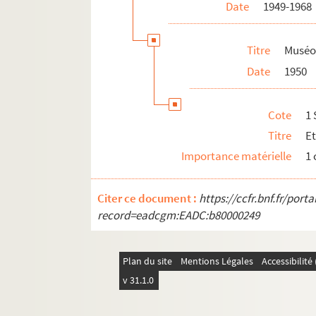
Date
1949-1968
Titre
Muséo
Date
1950
Cote
1 
Titre
Et
Importance matérielle
1
Citer ce document :
https://ccfr.bnf.fr/por
record=eadcgm:EADC:b80000249
Plan du site
Mentions Légales
Accessibilit
v 31.1.0