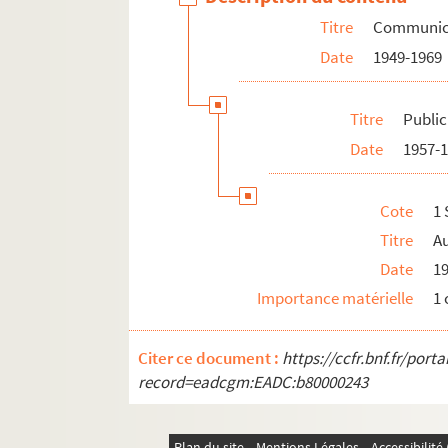
Titre
Communic
Date
1949-1969
Titre
Public
Date
1957-
Cote
1 
Titre
A
Date
1
Importance matérielle
1
Citer ce document :
https://ccfr.bnf.fr/por
record=eadcgm:EADC:b80000243
Plan du site
Mentions Légales
Accessibilit