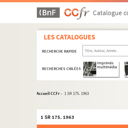
Catalogue co
LES CATALOGUES
RECHERCHE RAPIDE
Imprimés
multimédia
RECHERCHES CIBLÉES
Accueil CCFr
1 SR 175. 1963
>
Période pré-ouverture du Musée
Epoque Ernest Roschach
1 SR 175. 1963
Epoque Casimir Destrem