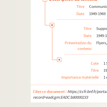
Titre
Communic
Date
1949-1969
Titre
Suppo
Date
1949-
Présentation du
Flyers,
contenu
Cote
1 
Titre
1
Importance matérielle
1
Citer ce document :
https://ccfr.bnf.fr/por
record=eadcgm:EADC:b80000233