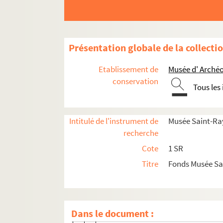
Epoque Henri Rachou
Epoque Emile Cartailhac
Epoque Jules Fourcade
Présentation globale de la collecti
Epoque Eugène-Humbert Guitard
Epoque Robert Mesuret
Etablissement de
Musée d' Archéo
conservation
Administration générale
Tous les
Gestion des collections
Expositions
Intitulé de l'instrument de
Musée Saint-Ra
Médiation
recherche
Communication
Cote
1 SR
Titre
Fonds Musée S
1 SR 161. Correspondance
Supports de communication
1 SR 162. S.d.
Dans le document :
1 SR 163. 1949