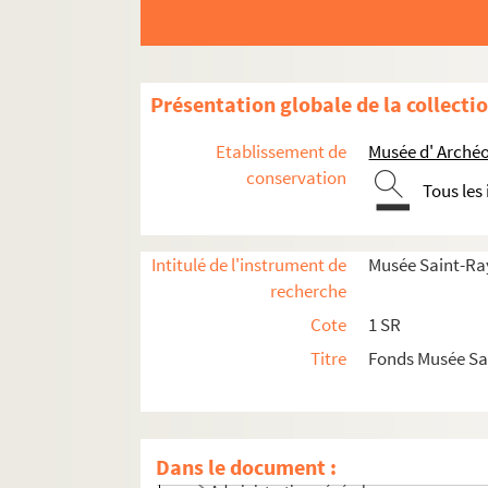
Présentation globale de la collecti
Etablissement de
Musée d' Archéo
conservation
Tous les
Période pré-ouverture du Musée
Epoque Ernest Roschach
Intitulé de l'instrument de
Musée Saint-Ra
Epoque Casimir Destrem
recherche
Epoque Henri Rachou
Cote
1 SR
Epoque Emile Cartailhac
Titre
Fonds Musée S
Epoque Jules Fourcade
Epoque Eugène-Humbert Guitard
Epoque Robert Mesuret
Dans le document :