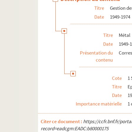
Titre
Gestion de
Date
1949-1974
Titre
Métal
Date
1949-
Présentation du
Corre
contenu
Cote
1 
Titre
E
Date
1
Importance matérielle
1
Citer ce document :
https://ccfr.bnf.fr/por
record=eadcgm:EADC:b80000175