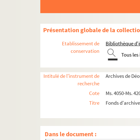
Présentation globale de la collecti
Ms. 4050 - Ms. 4094. Correspondance
Etablissement de
Bibliothèque d'
conservation
Ms. 4050 - Ms. 4071. Correspondance passiv
Tous les
Ms. 4050. Correspondances anonyme
Ms. 4051. Correspondants lettre A
Intitulé de l'instrument de
Archives de Dé
recherche
Ms. 4052. Correspondants lettre B
Cote
Ms. 4050-Ms. 42
Ms. 4053. Correspondants lettre C
Titre
Fonds d'archive
Ms. 4054. Correspondants lettre D
Ms. 4055. Correspondants lettre E
Ms. 4056. Correspondants lettre F
Dans le document :
Ms. 4057. Correspondants lettre G