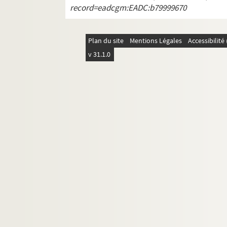
record=eadcgm:EADC:b79999670
Plan du site
Mentions Légales
Accessibilit
v 31.1.0