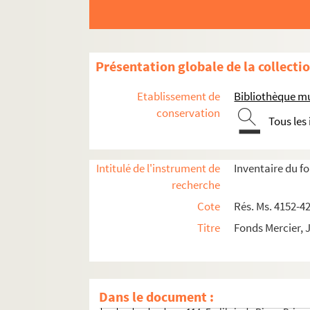
65. Faire-part de mariage
66-70. Ex-libris d'Éric et Mél
71. Ex-libris de Jean-Guy Ro
Présentation globale de la collecti
72. Ex-libris du docteur Geor
Etablissement de
Bibliothèque mu
73-83. Documentation icono
conservation
84. Ex-libris de Michel Lestra
Tous les
85-86. Ex-libris de Richard V
87-93. Ex-libris de Miguel D
Intitulé de l'instrument de
Inventaire du f
94-95. Ex-libris de Françoise
recherche
96. Lettrine avec oiseaux
Cote
Rés. Ms. 4152-4
97-102. Ex-libris du docteur 
Titre
Fonds Mercier, 
103-108. Ex-libris de N. G. Tr
109-110. Ex-libris de Marie-
111-113. Ex-libris de M. F. Ber
Dans le document :