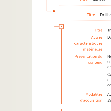
Titre
Ex-libr
Titre
T
Autres
Do
caractéristiques
matérielles
Présentation du
No
e
contenu
d
C
di
co
Modalités
Ac
d’acquisition
39