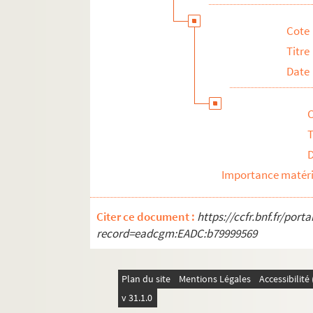
Cote
Titre
Date
T
Importance matéri
Citer ce document :
https://ccfr.bnf.fr/por
record=eadcgm:EADC:b79999569
Plan du site
Mentions Légales
Accessibilit
v 31.1.0