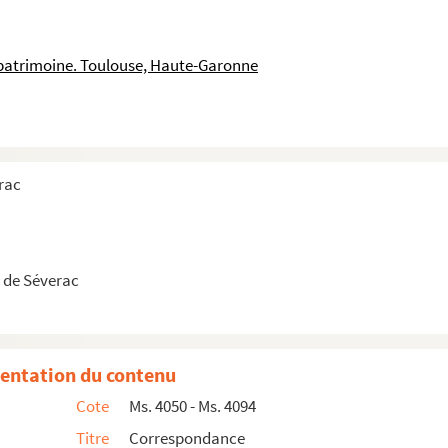
 patrimoine. Toulouse, Haute-Garonne
rac
 de Séverac
entation du contenu
Cote
Ms. 4050 - Ms. 4094
la création d'un potentiel ballet-pantomime à Orange
Titre
Correspondance
on des œuvres de Déodat de Séverac par Ricardo Viñes pour le centenaire .