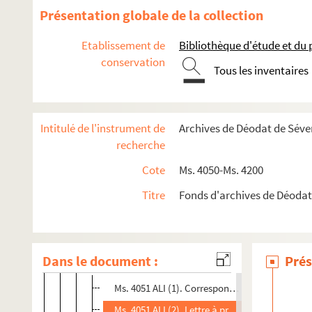
Présentation globale de la collection
Etablissement de
Bibliothèque d'étude et du
conservation
Tous les inventaires
Intitulé de l'instrument de
Archives de Déodat de Séve
Ms. 4050 - Ms. 4094. Correspondance
recherche
Ms. 4050 - Ms. 4071. Correspondance passive
Cote
Ms. 4050-Ms. 4200
Ms. 4050. Correspondances anonymes
Titre
Fonds d'archives de Déodat
Ms. 4051. Correspondants lettre A
Ms. 4051 AIC. AICARD, Albert
Dans le document :
Prés
Ms. 4051 ALI (1-4). ALIBERT, François Paul
Ms. 4051 ALI (1). Correspondance au sujet de 
Ms. 4051 ALI (2). Lettre à propos d'une auditi