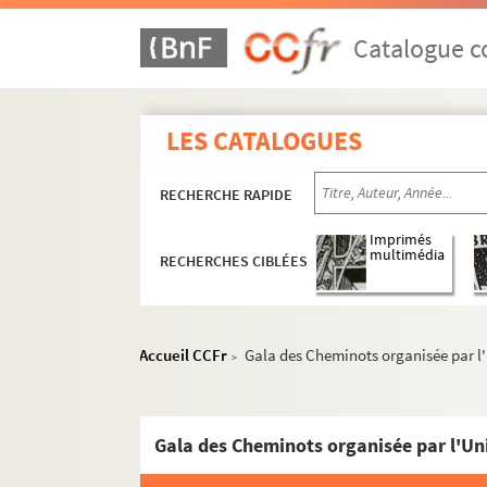
Catalogue co
LES CATALOGUES
RECHERCHE RAPIDE
Imprimés
multimédia
RECHERCHES CIBLÉES
Ain (01)
Accueil CCFr
Gala des Cheminots organisée par l'
Allier (03)
>
Ardèche (07)
Drôme (26)
Isère (38)