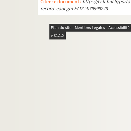
Citer ce document :
https://ccfr.bnf.fr/por
record=eadcgm:EADC:b79999243
Plan du site
Mentions Légales
Accessibilit
v 31.1.0