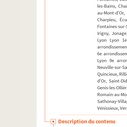
les-Bains, Cha
au-Mont-d'Or,
Charpieu, Écul
Fontaines-sur-
Irigny, Jonage
Lyon Lyon 1e
arrondissement
6e arrondisse
Lyon 9e arron
Neuville-sur-S
Quincieux, Ril
d'Or, Saint-Di
Genis-les-Olli
Romain-au-M
Sathonay-Vill
Vénissieux, Ve
Description du contenu