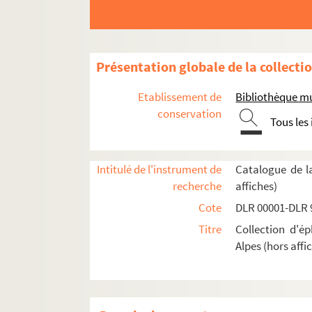
Loire (42)
Haute-Loire (43)
Puy-de-Dôme (63)
Présentation globale de la collecti
Métropole de Lyon (69)
Administration
Etablissement de
Bibliothèque mu
conservation
Culture et arts
Tous les
Économie, commerce, industrie et artisa
Éducation et enseignement
Intitulé de l'instrument de
Catalogue de l
Emploi
recherche
affiches)
Humanitaire
Cote
DLR 00001-DLR 
Loisirs, tourisme et sports
Titre
Collection d'é
Politique, droit, Police, Armée
Alpes (hors affi
Religion et spiritualité
Sciences et techniques
Société