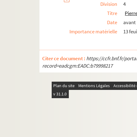
Division
4
Titre
Pierr
Date
avant
Importance matérielle
13 feui
Citer ce document :
https://ccfr.bnf.fr/por
record=eadcgm:EADC:b79998217
Plan du site
Mentions Légales
Accessibilit
v 31.1.0