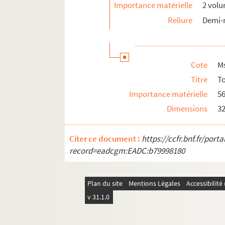
Importance matérielle
2 vol
Reliure
Demi-r
Cote
Ms
Titre
T
Importance matérielle
56
Dimensions
3
Citer ce document :
https://ccfr.bnf.fr/por
record=eadcgm:EADC:b79998180
Plan du site
Mentions Légales
Accessibilit
v 31.1.0