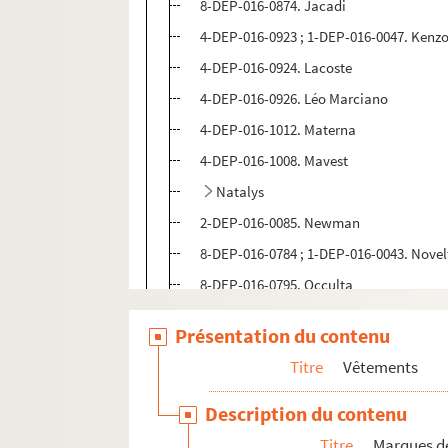
8-DEP-016-0874. Jacadi
4-DEP-016-0923 ; 1-DEP-016-0047. Kenz
4-DEP-016-0924. Lacoste
4-DEP-016-0926. Léo Marciano
4-DEP-016-1012. Materna
4-DEP-016-1008. Mavest
Natalys
2-DEP-016-0085. Newman
8-DEP-016-0784 ; 1-DEP-016-0043. Novel
8-DEP-016-0795. Occulta
4-DEP-016-0938. Odermark
Présentation du contenu
8-DEP-016-0870. Petit-Bateau
Titre
Vêtements
8-DEP-016-0882. Georges Picaud
4-DEP-016-1015. Prémaman
Description du contenu
Prénatal
Titre
Marques de