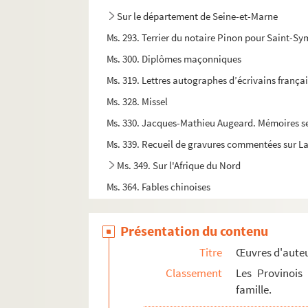
Sur le département de Seine-et-Marne
Ms. 293. Terrier du notaire Pinon pour Saint
Ms. 300. Diplômes maçonniques
Ms. 319. Lettres autographes d’écrivains françai
Ms. 328. Missel
Ms. 330. Jacques-Mathieu Augeard. Mémoires se
Ms. 339. Recueil de gravures commentées sur L
Ms. 349. Sur l'Afrique du Nord
Ms. 364. Fables chinoises
Ms. 391. Registre de la confrérie Saint-Lié
Présentation du contenu
Ms. 405. Lettres patentes sur les foires de C
Ms. 406. Fragment de traité
Titre
Œuvres d'aute
Ms. 450. Fondation de rente sur le fief de Pruna
Classement
Les Provinois
famille.
Ms. 513. Ðình Chiêủ Nguyêñ. Luc-Van Tiên