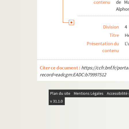
contenu
de Ma
Fonds Émile Lefèvre : notes et articles sur Pr
Alphon
Fonds Maximilien-Michelin, suite
Fonds Armand-Bernard-Moreau-de-La Roche
Division
4
Fonds de la famille Pétillon et de ses alliés
Titre
H
Présentation du
L'
Fonds Jean-Baptiste-Rivot
contenu
Fonds Louis-Rogeron
Citer ce document :
https://ccfr.bnf.fr/por
record=eadcgm:EADC:b79997512
Plan du site
Mentions Légales
Accessibilit
v 31.1.0