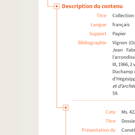
Ms. 521. Dictionnaire galant dans l'ordre alpha
Description du contenu
Ms. 523. Recueil de fables
Titre
Collection
Ms. 529. Traité de philosophie
Langue
français
Ms. 530. Recueil de droit civil
Support
Papier
Ms. 533. Charles Martin. Abrégé du commun des s
Bibliographie
Vignon (O
Jean Fabr
Ms. 542. Phisica seu Naturae studium
l’arrondis
Ms. 813. Cahier d'écolier d'histoire de France
III, 1966, 2 
Ms. 814. Histoire naturelle médicale : Antoine d
Duchamp (L
Fonds François-Thomas-Marie-de-Baculard-
d’Hégésip
et d’arché
Fonds Félix-Bourquelot, suite
59.
Fonds René-Debuisson
Fonds Danièle-Denis
Cote
Ms. 42
Fonds Charles-Jean-Duduit-de-Maizières
Titre
Dossi
Fonds Edme-Jean-Noël-Hénin
Présentation du
Const
Fonds Pierre-Lebrun