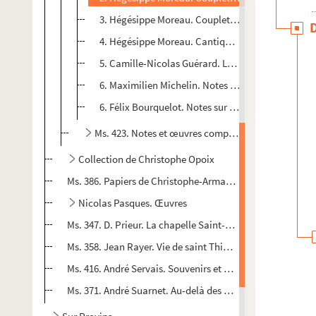
3. Hégésippe Moreau. Couplets inspirés par l’arriv
4. Hégésippe Moreau. Cantique du missionnaire
5. Camille-Nicolas Guérard. Lettre à Félix Bourqu
6. Maximilien Michelin. Notes sur la visite de Cha
6. Félix Bourquelot. Notes sur la visite de Charles
Ms. 423. Notes et œuvres compilées par Alphonse F
Collection de Christophe Opoix
Ms. 386. Papiers de Christophe-Armand Opoix
Nicolas Pasques. Œuvres
Ms. 347. D. Prieur. La chapelle Saint-Edme à Soisy-en-Bri
Ms. 358. Jean Rayer. Vie de saint Thibault de Provins, cop
Ms. 416. André Servais. Souvenirs et choses vues 1914-191
Ms. 371. André Suarnet. Au-delà des barbelés