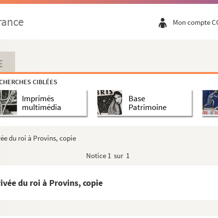
rance
Mon compte C
E
 l’abbé Pasques, farce lanternale et de carnaval »
CHERCHES CIBLÉES
rtine
Imprimés
Base
multimédia
Patrimoine
ly
pour préparer son baccalauréat
ée du roi à Provins, copie
, copie
Notice
1 sur 1
s
ivée du roi à Provins, copie
e à mes ouvrages
rrespondance