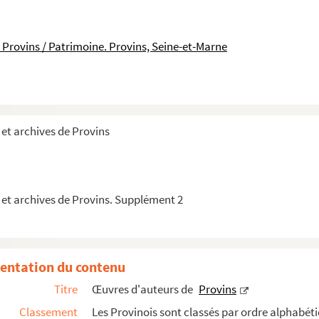
ins
 Provins / Patrimoine. Provins, Seine-et-Marne
sique : logique, métaphysique, physique
et archives de Provins
de la Brie champenoise, aujourd’hui chef-lieu d’ar...
physiologie universelle
e saint Ayoul, copie
 et archives de Provins. Supplément 2
entation du contenu
Titre
Œuvres d'auteurs de
Provins
tant à la distribution des prix du collège de Provins
Classement
Les Provinois sont classés par ordre alphabéti
ée du roi à Provins, copie