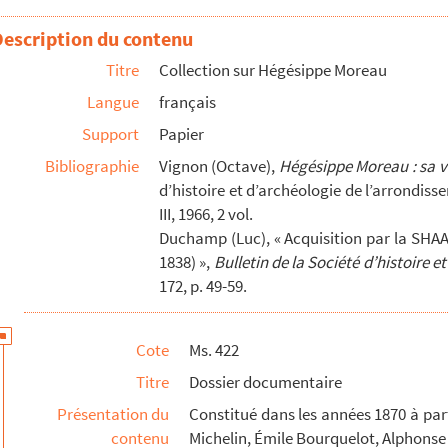
ée du roi à Provins
Description du contenu
Titre
Collection sur Hégésippe Moreau
elot sur la vie d'Hégésippe Moreau
Langue
français
rles X à Provins le 18 septembre 1828
Support
Papier
 X à Provins le 18 septembre 1828
Bibliographie
Vignon (Octave),
Hégésippe Moreau : sa v
ourtier
d’histoire et d’archéologie de l’arrondisse
III, 1966, 2 vol.
Duchamp (Luc), « Acquisition par la SH
1838) »,
Bulletin de la Société d’histoire 
172, p. 49-59.
e
Cote
Ms. 422
ie
7
Titre
Dossier documentaire
Présentation du
Constitué dans les années 1870 à par
contenu
Michelin, Émile Bourquelot, Alphonse 