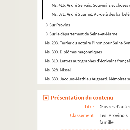
Ms. 416. André Servais. Souvenirs et choses
Ms. 371. André Suarnet. Au-delà des barbelé
Sur Provins
Sur le département de Seine-et-Marne
Ms. 293. Terrier du notaire Pinon pour Saint
Ms. 300. Diplômes maçonniques
Ms. 319. Lettres autographes d’écrivains françai
Ms. 328. Missel
Ms. 330. Jacques-Mathieu Augeard. Mémoires se
Ms. 339. Recueil de gravures commentées sur L
Présentation du contenu
Ms. 349. Sur l'Afrique du Nord
Ms. 364. Fables chinoises
Titre
Œuvres d'aute
Ms. 391. Registre de la confrérie Saint-Lié
Classement
Les Provinois
famille.
Ms. 405. Lettres patentes sur les foires de C