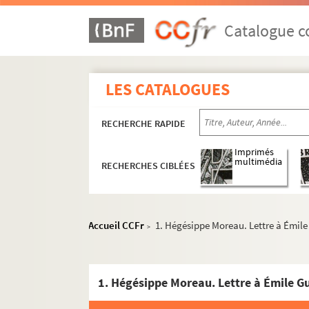
Catalogue co
LES CATALOGUES
RECHERCHE RAPIDE
Œuvres d'auteurs de Provins
Imprimés
multimédia
RECHERCHES CIBLÉES
Ms. 295. « Provins, etc…controuvé par Opoix,
Ms. 372. Caroline Angebert. Lettres sur Alp
Ms. 516. Musique de violon rassemblée pa
Accueil CCFr
1. Hégésippe Moreau. Lettre à Émile 
>
Ms. 362. Camille Bellanger. Résumés d’hist
Ms. 298. Nicolas Billatte. Anecdotes de la vi
Émile Bourquelot. Œuvres
Ms. 286. Jean Du Buat. Visions archéologiqu