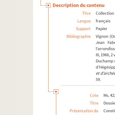
Ms. 406. Fragment de traité
Description du contenu
Ms. 450. Fondation de rente sur le fief de Pruna
Titre
Collection
Ms. 513. Ðình Chiêủ Nguyêñ. Luc-Van Tiên
Langue
français
Ms. 521. Dictionnaire galant dans l'ordre alpha
Support
Papier
Ms. 523. Recueil de fables
Bibliographie
Vignon (O
Jean Fabr
Ms. 529. Traité de philosophie
l’arrondis
Ms. 530. Recueil de droit civil
III, 1966, 2 
Ms. 533. Charles Martin. Abrégé du commun des s
Duchamp (L
Ms. 542. Phisica seu Naturae studium
d’Hégésip
et d’arché
Ms. 813. Cahier d'écolier d'histoire de France
59.
Ms. 814. Histoire naturelle médicale : Antoine d
Fonds François-Thomas-Marie-de-Baculard-
Cote
Ms. 42
Fonds Félix-Bourquelot, suite
Titre
Dossi
Fonds René-Debuisson
Présentation du
Const
Fonds Danièle-Denis