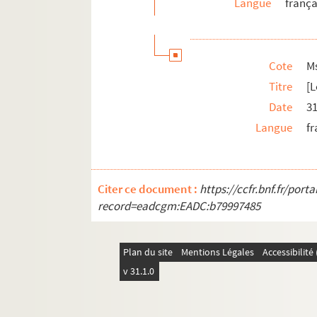
Langue
frança
Ms 2419/76-77. Correspondance avec 
Ms 2419/78-80. Correspondance avec 
Ms 2419/81. [Lettre de la duchesse Sforz
Cote
M
Ms 2419/82. [Lettre d'Hector Talvart, pré
Titre
[L
Ms 2419/83. [Lettre d'un lecteur d'Aigrem
Date
31
Ms 2419/84. [Lettre de Sophia Zaouche 
Langue
fr
Ms 2420/01-32. Coupures de presse et art
Ms 2421. [Demande que le Ministre des cultes assi
Citer ce document :
https://ccfr.bnf.fr/por
Ms 2422. Direction d'artillerie de Rennes. Etat de
record=eadcgm:EADC:b79997485
Ms 2423. [Ordre de distribution de viande salée 
Ms 2424. [Certificat pour une veuve signé par le
Plan du site
Mentions Légales
Accessibilit
Ms 2425. [Ordre de fournir logement, voiture et 
v 31.1.0
Ms 2426. [Pétition en vue d'obtenir la place de g
Ms 2427. Ferme général de Bretagne. Direction