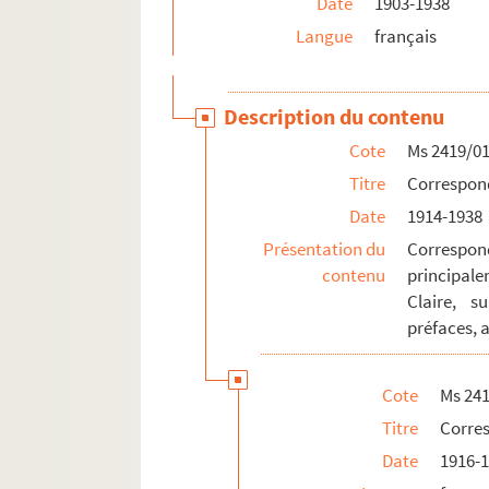
Date
1903-1938
Ms 2419/35-38. Correspondance avec
Langue
français
Ms 2419/39-42. Correspondance avec
Ms 2419/43-44. Correspondance avec
Description du contenu
Ms 2419/45-46. Correspondance avec
Cote
Ms 2419/0
Ms 2419/47-52. Correspondance avec
Titre
Correspon
Ms 2419/53. Deux lettres de Jean-Julie
Date
1914-1938
Ms 2419/54-65. Correspondance avec 
Présentation du
Correspon
Ms 2419/66. [Lettre de José A. Luengo, t
contenu
principale
Ms 2419/67. [Lettre de Corrado Masi à C
Claire, s
préfaces, a
Ms 2419/68. [Lettre de Charles Portal à 
Ms 2419-69-70. Correspondance avec 
Cote
Ms 24
Ms 2419/71. [Lettre de Guy de Pourtalès
Titre
Corre
Ms 2419/72-74. Correspondance avec 
Date
1916-
Ms 2419/75. [Lettre de Jadwiga Ropelews