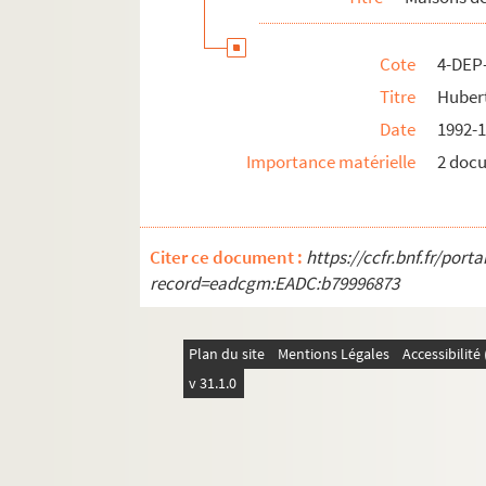
Accessoires
Cote
4-DEP
Titre
Huber
Date
1992-
Importance matérielle
2 doc
Citer ce document :
https://ccfr.bnf.fr/por
record=eadcgm:EADC:b79996873
Plan du site
Mentions Légales
Accessibilit
v 31.1.0