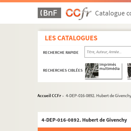
Catalogue co
LES CATALOGUES
RECHERCHE RAPIDE
Imprimés
multimédia
RECHERCHES CIBLÉES
Mercerie
Linge de maison, blanc, trousseaux
Vêtements
Accueil CCFr
4-DEP-016-0892. Hubert de Givench
>
Commerces de confection et de prêt-à-po
Marques de prêt-à-porter
4-DEP-016-0892. Hubert de Givenchy
Maisons de haute couture et de créateurs