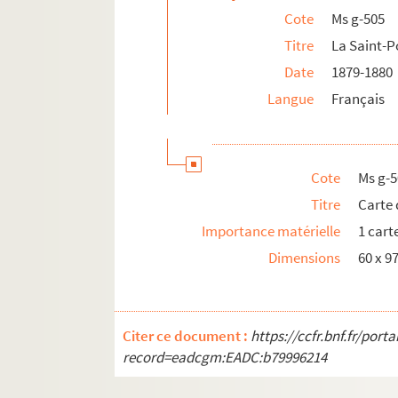
Cote
Ms g-505
Titre
La Saint-P
Date
1879-1880
Langue
Français
Cote
Ms g-5
Titre
Carte 
Importance matérielle
1 cart
Dimensions
60 x 
Citer ce document :
https://ccfr.bnf.fr/por
record=eadcgm:EADC:b79996214