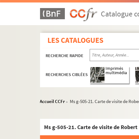
Francis Yard
Catalogue co
Edmond Spalikowski
Gustave Flaubert
LES CATALOGUES
Ms p-240 . Ensemble de lettres autograp
Ms p-243. Billet autographe signé de Gustav
RECHERCHE RAPIDE
Ms p-244. Billet autographe signé de Gustav
Ms p-245. Lettre autographe signée de Maxi
Imprimés
multimédia
RECHERCHES CIBLÉES
Ms p-247. Lettre autographe signée d'Ernest 
Ms p-248. Lettre autographe signée de Louis 
Ms p-254. Lettre autographe signée de Jule
Accueil CCFr
Ms g-505-21. Carte de visite de Rob
>
Ms p-255. Lettre autographe signée de Gusta
Ms m-340. Lettres autographes signées de 
Ms g-505-21. Carte de visite de Robert
Ms m-341. Lettre autographe signée du doct
Ms m-342. Lettre autographe signée de Gusta