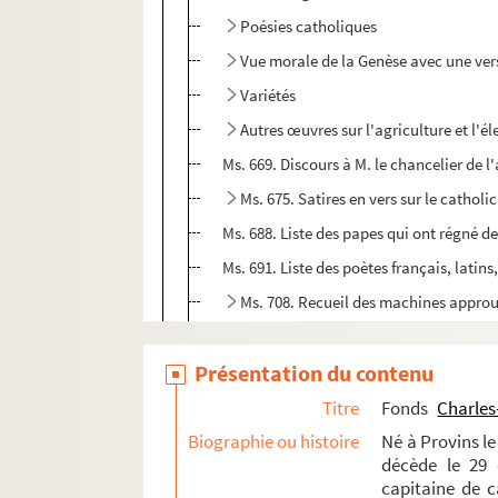
Poésies catholiques
Vue morale de la Genèse avec une versi
Variétés
Autres œuvres sur l'agriculture et l'é
Ms. 669. Discours à M. le chancelier de 
Ms. 675. Satires en vers sur le catholi
Ms. 688. Liste des papes qui ont régné 
Ms. 691. Liste des poètes français, latin
Ms. 708. Recueil des machines approuv
Ms. 755. Tables des rois de France et de
Présentation du contenu
Ms. 759. Lettre à Voltaire datée du 11 jan
Ms. 738. Extraits divers de mes lettres, c
Titre
Fonds
Charles
Biographie ou histoire
Ms. 741. Extraits des petits cahiers sur 
Né à Provins le
décède le 29 
Dossiers des œuvres de Charles Jean Dudu
capitaine de ca