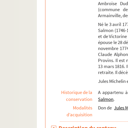
Ambroise Dudu
Anthologies réunies par Charles Jean Dud
(commune de 
Pièces légères sur la campagne
Armainville, de
Ms. 686. Recueil compilé par Charles Jea
Né le 3 avril 1
Salmon (1746-1
Ms. 707. Œuvres de Voltaire et son éloge
et de Victorine 
Ms. 757. Les extravagances du jour, comédie
épouse le 28 d
novembre 1774 
Papiers de famille
Claude Alphons
Ms. 751. Maximilien Michelin. Liste des œuv
Provins. Il es
13 mars 1816. I
Fonds Edme-Jean-Noël-Hénin
retraite. Il déc
Fonds Pierre-Lebrun
Jules Michelin e
Fonds Émile Lefèvre : notes et articles sur Pr
Historique de la
A appartenu 
Fonds Maximilien-Michelin, suite
conservation
Salmon
.
Fonds Armand-Bernard-Moreau-de-La Roche
Modalités
Don de
Jules M
Fonds de la famille Pétillon et de ses alliés
d’acquisition
Fonds Jean-Baptiste-Rivot
Description du contenu