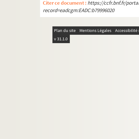
Citer ce document :
https://ccfr.bnf.fr/por
record=eadcgm:EADC:b79996020
Plan du site
Mentions Légales
Accessibilit
v 31.1.0