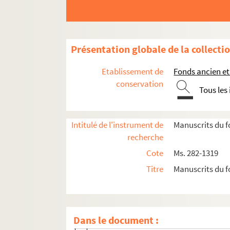
Ms. 521. Dictionnaire galant dans l'ordre alpha
Ms. 523. Recueil de fables
Ms. 529. Traité de philosophie
Présentation globale de la collecti
Ms. 530. Recueil de droit civil
Etablissement de
Fonds ancien et
Ms. 533. Charles Martin. Abrégé du commun des s
conservation
Ms. 542. Phisica seu Naturae studium
Tous les
Ms. 813. Cahier d'écolier d'histoire de France
Ms. 814. Histoire naturelle médicale : Antoine d
Intitulé de l'instrument de
Manuscrits du f
Fonds François-Thomas-Marie-de-Baculard-
recherche
Fonds Félix-Bourquelot, suite
Cote
Ms. 282-1319
Fonds René-Debuisson
Titre
Manuscrits du f
Fonds Danièle-Denis
Fonds Charles-Jean-Duduit-de-Maizières
Charles Jean Duduit de Maizières. Œuvres
Dans le document :