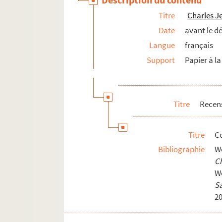
Fonds Louis-Rogeron
Titre
Charles J
Date
avant le d
Langue
français
Support
Papier à la
Titre
Recens
Titre
C
Bibliographie
W
Ch
W
S
2