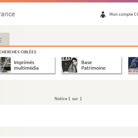
rance
Mon compte C
E
CHERCHES CIBLÉES
Imprimés
Base
multimédia
Patrimoine
Notice
1 sur 1