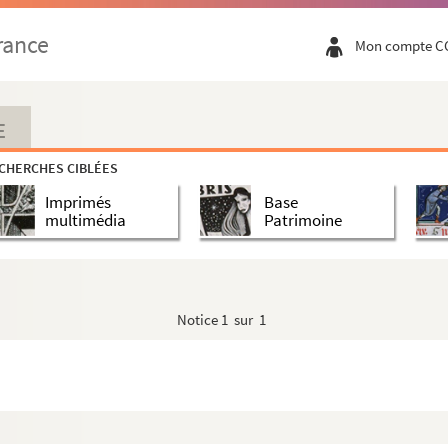
rance
Mon compte C
E
CHERCHES CIBLÉES
Imprimés
Base
multimédia
Patrimoine
Notice
1 sur 1