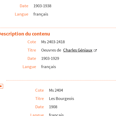
Date
1903-1938
Langue
français
Description du contenu
Cote
Ms 2403-2418
Titre
Oeuvres de
Charles Géniaux
, Les âmes douloureuses, Amour et mort
Date
1903-1929
Langue
français
Cote
Ms 2404
ernes
Titre
Les Bourgeois
Date
1908
Langue
français