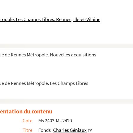
opole. Les Champs Libres. Rennes, Ille-et-Vilaine
ièces autographes et cartes postales rassemblé par ...
uzage dans le titre touchant la juridiction
ue de Rennes Métropole. Nouvelles acquisitions
u Morbihan
ère
que de Rennes Métropole. Les Champs Libres
entation du contenu
Cote
Ms 2403-Ms 2420
Titre
Fonds
Charles Géniaux