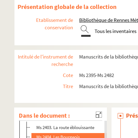
Présentation globale de la collection
Etablissement de
Bibliothèque de Rennes Métr
conservation
Ms 2395. Dossier sur Théodore Botrel composé de lettres, p
Tous les inventaires
Ms 2396. Recueil des articles et questions dont on fait plus d'
Ms 2397. Recueil des consultations
Intitulé de l'instrument de
Manuscrits de la bibliothèq
Ms 2398. Les Mystères du Graal
recherche
Ms 2399. Livret d'éclusier, barrage de Rieux, Département d
Cote
Ms 2395-Ms 2482
Ms 2400/1-5. Documents concernant l'abbé René Bretonni
Ms 2401. Le Graal, scénario de la scripte, annoté et illustré
Titre
Manuscrits de la bibliothè
Ms 2402. Une description de Fougères
Ms 2403-Ms 2420. Fonds Charles Géniaux
Dans le document :
Prés
Ms 2403-2418. Oeuvres de Charles Géniaux
Ms 2403. La route éblouissante
Ms 2404. Les Bourgeois