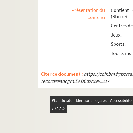
Présentation du
Contient 
(Rhône).
contenu
Centres de 
Jeux.
Sports.
Tourisme.
Citer ce document :
https://ccfr.bnf.fr/por
record=eadcgm:EADC:b79995217
Plan du site
Mentions Légales
Accessibilit
v 31.1.0