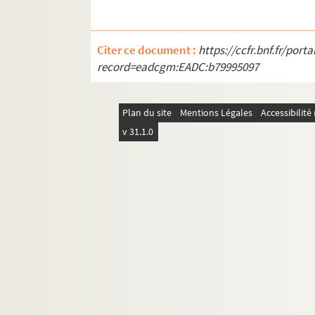
Citer ce document :
https://ccfr.bnf.fr/por
record=eadcgm:EADC:b79995097
Plan du site
Mentions Légales
Accessibilit
v 31.1.0