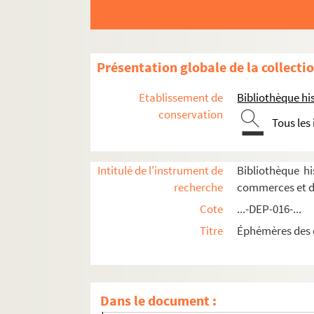
Présentation globale de la collecti
Etablissement de
Bibliothèque his
conservation
Tous les
Intitulé de l'instrument de
Bibliothèque h
recherche
commerces et d
Cote
...-DEP-016-...
Mercerie
Titre
Éphémères des 
Linge de maison, blanc, trousseaux
Vêtements
Commerces de confection et de prêt-à-po
Dans le document :
Marques de prêt-à-porter