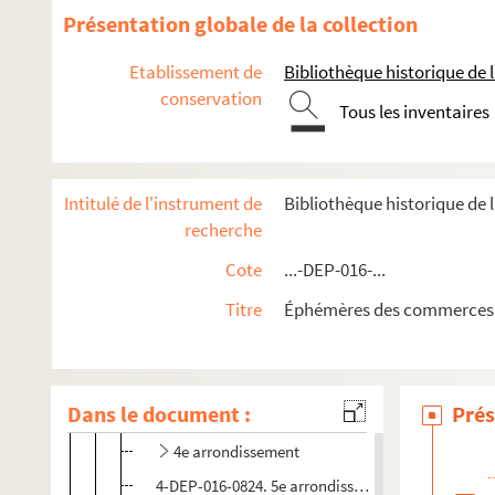
Présentation globale de la collection
Mercerie
Etablissement de
Bibliothèque historique de la
Linge de maison, blanc, trousseaux
conservation
Tous les inventaires
Vêtements
Commerces de confection et de prêt-à-porter
Marques de prêt-à-porter
Intitulé de l'instrument de
Bibliothèque historique de
recherche
Maisons de haute couture et de créateurs
Commerce d'entretien : teinturerie, stoppage, remaillage,
Cote
...-DEP-016-...
Paris
Titre
Éphémères des commerces 
1er arrondissement
2e arrondissement
Dans le document :
Prés
4-DEP-016-0821. 3e arrondissement
4e arrondissement
4-DEP-016-0824. 5e arrondissement