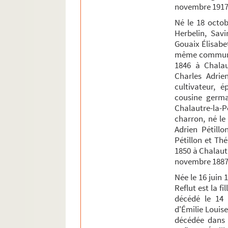
novembre 1917
Né le 18 octob
Herbelin, Savi
Gouaix Élisabe
même commune l
1846 à Chalaut
Charles Adrie
cultivateur, 
cousine germa
Chalautre-la-Pe
charron, né le
Adrien Pétillo
Pétillon et Th
1850 à Chalautr
novembre 1887
Née le 16 juin 
Reflut est la fi
décédé le 14 
d'Émilie Louise
décédée dans 