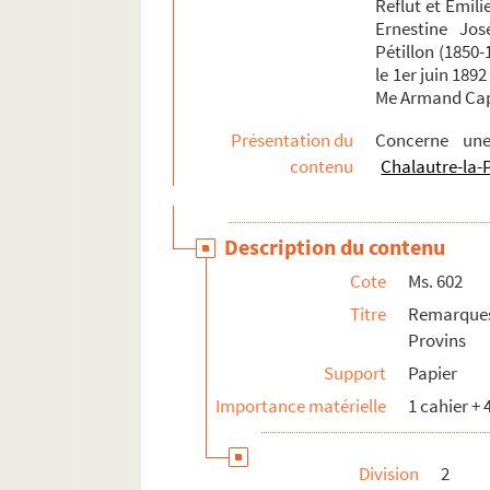
Reflut et Émili
Ernestine Jo
Pétillon (1850-
le 1er juin 189
Me Armand Capr
Présentation du
Concerne un
contenu
Chalautre-la-P
Description du contenu
Cote
Ms. 602
Titre
Remarques
Provins
Support
Papier
Importance matérielle
1 cahier + 
Division
2