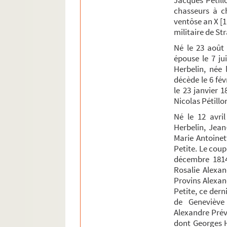
Jacques Pétill
chasseurs à ch
ventôse an X [11
militaire de St
Né le 23 août 
épouse le 7 ju
Herbelin, née 
décède le 6 fé
le 23 janvier 
Nicolas Pétillo
Né le 12 avri
Herbelin, Jean
Marie Antoinet
Petite. Le coup
décembre 1814
Rosalie Alexan
Provins Alexand
Petite, ce dern
de Geneviève 
Alexandre Prévo
dont Georges H