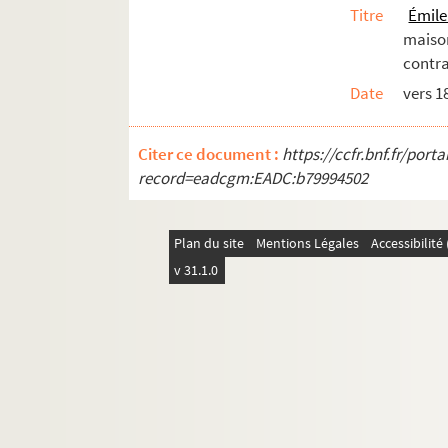
Titre
Émil
maison
contra
Date
vers 1
Citer ce document :
https://ccfr.bnf.fr/por
record=eadcgm:EADC:b79994502
Plan du site
Mentions Légales
Accessibilit
v 31.1.0