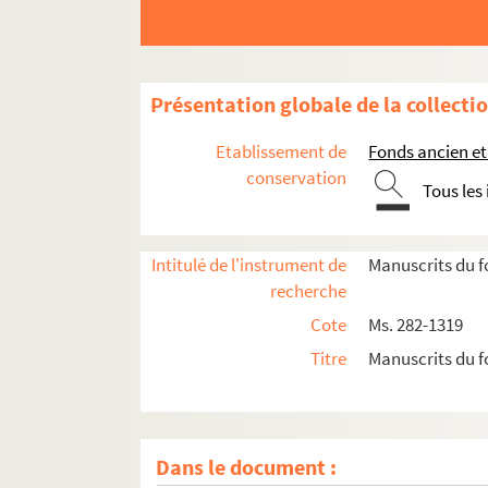
Ms. 405. Lettres patentes sur les foires de C
Ms. 406. Fragment de traité
Ms. 450. Fondation de rente sur le fief de Pruna
Présentation globale de la collecti
Ms. 513. Ðình Chiêủ Nguyêñ. Luc-Van Tiên
Etablissement de
Fonds ancien et
Ms. 521. Dictionnaire galant dans l'ordre alpha
conservation
Tous les
Ms. 523. Recueil de fables
Ms. 529. Traité de philosophie
Ms. 530. Recueil de droit civil
Intitulé de l'instrument de
Manuscrits du f
recherche
Ms. 533. Charles Martin. Abrégé du commun des s
Cote
Ms. 282-1319
Ms. 542. Phisica seu Naturae studium
Titre
Manuscrits du f
Ms. 813. Cahier d'écolier d'histoire de France
Ms. 814. Histoire naturelle médicale : Antoine d
Fonds François-Thomas-Marie-de-Baculard-
Dans le document :
Fonds Félix-Bourquelot, suite