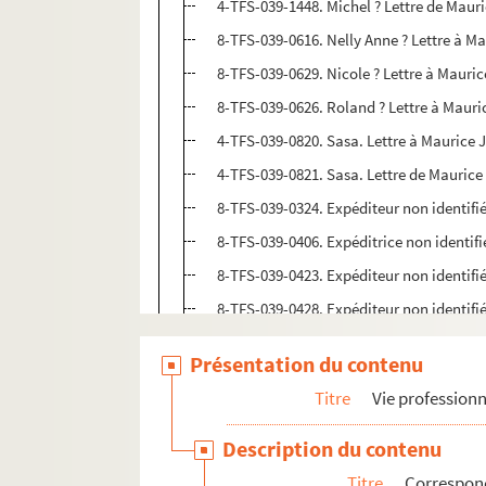
4-TFS-039-1448. Michel ? Lettre de Mau
8-TFS-039-0616. Nelly Anne ? Lettre à 
8-TFS-039-0629. Nicole ? Lettre à Maur
8-TFS-039-0626. Roland ? Lettre à Mau
4-TFS-039-0820. Sasa. Lettre à Maurice
4-TFS-039-0821. Sasa. Lettre de Mauri
8-TFS-039-0324. Expéditeur non identifi
8-TFS-039-0406. Expéditrice non identif
8-TFS-039-0423. Expéditeur non identifi
8-TFS-039-0428. Expéditeur non identifi
8-TFS-039-0432. Expéditeur non identifi
Présentation du contenu
8-TFS-039-0562. Expéditeur non identifi
Titre
Vie professionn
4-TFS-039-0084. Expéditeur non identifi
4-TFS-039-0806. Expéditeur non identifi
Description du contenu
4-TFS-039-0824. Expéditeur non identifi
Titre
Correspon