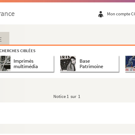
rance
Mon compte C
E
CHERCHES CIBLÉES
Imprimés
Base
multimédia
Patrimoine
Notice
1 sur 1