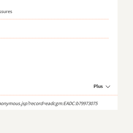
ssures
Plus
ct_anonymous.jsp?record=eadcgm:EADC:b79973075